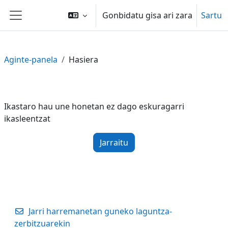
Joan eduki nagusira zuzenean
Gonbidatu gisa ari zara
Sartu
Alboko panela
Aginte-panela
Hasiera
Ikastaro hau une honetan ez dago eskuragarri
ikasleentzat
Jarraitu
Jarri harremanetan guneko laguntza-
zerbitzuarekin