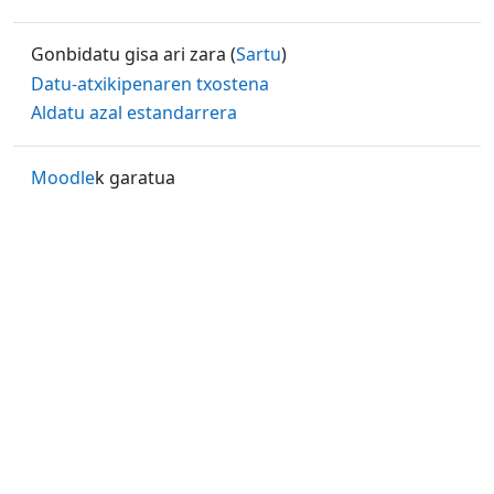
Gonbidatu gisa ari zara (
Sartu
)
Datu-atxikipenaren txostena
Aldatu azal estandarrera
Moodle
k garatua