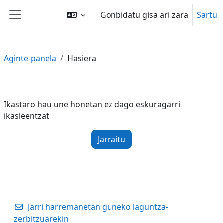
Joan eduki nagusira zuzenean
Gonbidatu gisa ari zara
Sartu
Alboko panela
Aginte-panela
Hasiera
Ikastaro hau une honetan ez dago eskuragarri
ikasleentzat
Jarraitu
Jarri harremanetan guneko laguntza-
zerbitzuarekin