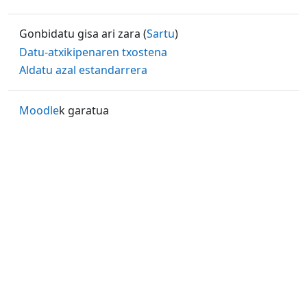
Gonbidatu gisa ari zara (
Sartu
)
Datu-atxikipenaren txostena
Aldatu azal estandarrera
Moodle
k garatua